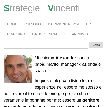
S
trategie
V
incenti
HOME
CHI SONO
ISCRIZIONE NEWSLETTER
COACHING
DA DOVE INIZIARE ?
ARCHIVIO
Mi chiamo
Alexander
sono un
papà, marito, manager d'azienda e
coach.
In questo blog condivido le mie
esperienze nell'essere me stesso e
nel trovare il tempo e le energie per ciò che è
veramente importante per me: essere un
genitore
presente ed efficace
, avere
relazioni di profonda