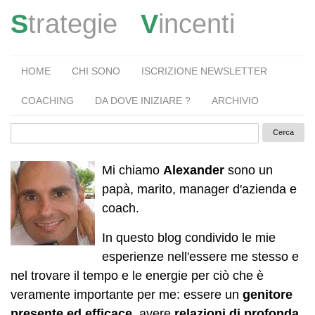
S
trategie
V
incenti
HOME
CHI SONO
ISCRIZIONE NEWSLETTER
COACHING
DA DOVE INIZIARE ?
ARCHIVIO
Mi chiamo
Alexander
sono un
papà, marito, manager d'azienda e
coach.
In questo blog condivido le mie
esperienze nell'essere me stesso e
nel trovare il tempo e le energie per ciò che è
veramente importante per me: essere un
genitore
presente ed efficace
, avere
relazioni di profonda