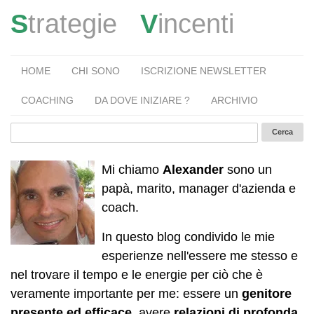
S
trategie
V
incenti
HOME
CHI SONO
ISCRIZIONE NEWSLETTER
COACHING
DA DOVE INIZIARE ?
ARCHIVIO
Mi chiamo
Alexander
sono un
papà, marito, manager d'azienda e
coach.
In questo blog condivido le mie
esperienze nell'essere me stesso e
nel trovare il tempo e le energie per ciò che è
veramente importante per me: essere un
genitore
presente ed efficace
, avere
relazioni di profonda