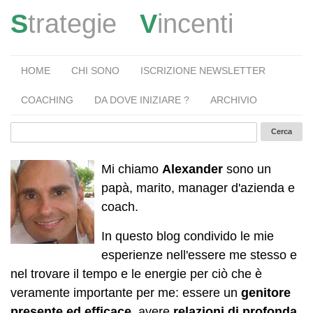
S
trategie
V
incenti
HOME
CHI SONO
ISCRIZIONE NEWSLETTER
COACHING
DA DOVE INIZIARE ?
ARCHIVIO
Mi chiamo
Alexander
sono un
papà, marito, manager d'azienda e
coach.
In questo blog condivido le mie
esperienze nell'essere me stesso e
nel trovare il tempo e le energie per ciò che è
veramente importante per me: essere un
genitore
presente ed efficace
, avere
relazioni di profonda