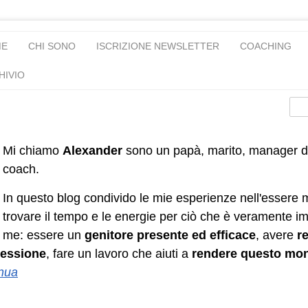
ME
CHI SONO
ISCRIZIONE NEWSLETTER
COACHING
HIVIO
Mi chiamo
Alexander
sono un papà, marito, manager d
coach.
In questo blog condivido le mie esperienze nell'essere 
trovare il tempo e le energie per ciò che è veramente i
me: essere un
genitore presente ed efficace
, avere
re
essione
, fare un lavoro che aiuti a
rendere questo mo
nua