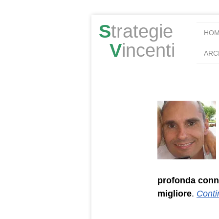
S
trategie
HO
V
incenti
ARC
profonda conn
migliore
.
Conti