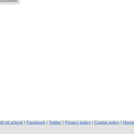
l Successo
tti gli articoli
|
Facebook
|
Twitter
|
Privacy policy
|
Cookie policy
|
Hom