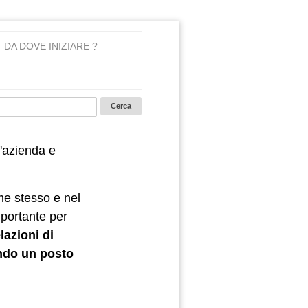
DA DOVE INIZIARE ?
'azienda e
me stesso e nel
mportante per
lazioni di
ndo un posto