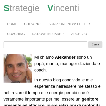
S
trategie
V
incenti
HOME
CHI SONO
ISCRIZIONE NEWSLETTER
COACHING
DA DOVE INIZIARE ?
ARCHIVIO
Mi chiamo
Alexander
sono un
papà, marito, manager d'azienda e
coach.
In questo blog condivido le mie
esperienze nell'essere me stesso e
nel trovare il tempo e le energie per ciò che è
veramente importante per me: essere un
genitore
presente ed efficace
, avere
relazioni di profonda