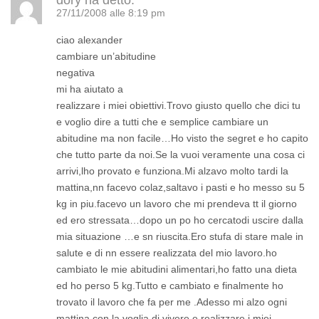
dory
ha detto:
27/11/2008 alle 8:19 pm
ciao alexander
cambiare un’abitudine
negativa
mi ha aiutato a
realizzare i miei obiettivi.Trovo giusto quello che dici tu
e voglio dire a tutti che e semplice cambiare un
abitudine ma non facile…Ho visto the segret e ho capito
che tutto parte da noi.Se la vuoi veramente una cosa ci
arrivi,lho provato e funziona.Mi alzavo molto tardi la
mattina,nn facevo colaz,saltavo i pasti e ho messo su 5
kg in piu.facevo un lavoro che mi prendeva tt il giorno
ed ero stressata…dopo un po ho cercatodi uscire dalla
mia situazione …e sn riuscita.Ero stufa di stare male in
salute e di nn essere realizzata del mio lavoro.ho
cambiato le mie abitudini alimentari,ho fatto una dieta
ed ho perso 5 kg.Tutto e cambiato e finalmente ho
trovato il lavoro che fa per me .Adesso mi alzo ogni
mattina con la voglia di vivere e realizzare i miei