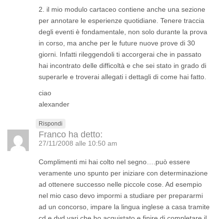
2. il mio modulo cartaceo contiene anche una sezione
per annotare le esperienze quotidiane. Tenere traccia
degli eventi è fondamentale, non solo durante la prova
in corso, ma anche per le future nuove prove di 30
giorni. Infatti rileggendoli ti accorgerai che in passato
hai incontrato delle difficoltà e che sei stato in grado di
superarle e troverai allegati i dettagli di come hai fatto.
ciao
alexander
Rispondi
Franco
ha detto:
27/11/2008 alle 10:50 am
Complimenti mi hai colto nel segno….può essere
veramente uno spunto per iniziare con determinazione
ad ottenere successo nelle piccole cose. Ad esempio
nel mio caso devo impormi a studiare per prepararmi
ad un concorso, impare la lingua inglese a casa tramite
cd e dvd vari che ho acquistato e finire di completare il