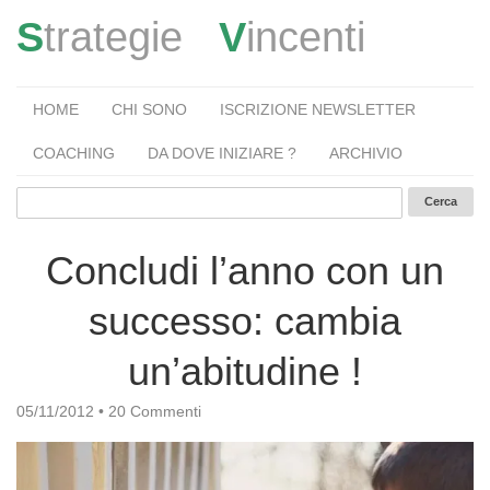
S
trategie
V
incenti
HOME
CHI SONO
ISCRIZIONE NEWSLETTER
COACHING
DA DOVE INIZIARE ?
ARCHIVIO
Concludi l’anno con un
successo: cambia
un’abitudine !
05/11/2012
•
20 Commenti