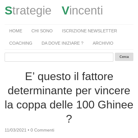
S
trategie
V
incenti
HOME
CHI SONO
ISCRIZIONE NEWSLETTER
COACHING
DA DOVE INIZIARE ?
ARCHIVIO
E’ questo il fattore
determinante per vincere
la coppa delle 100 Ghinee
?
11/03/2021
•
0 Commenti