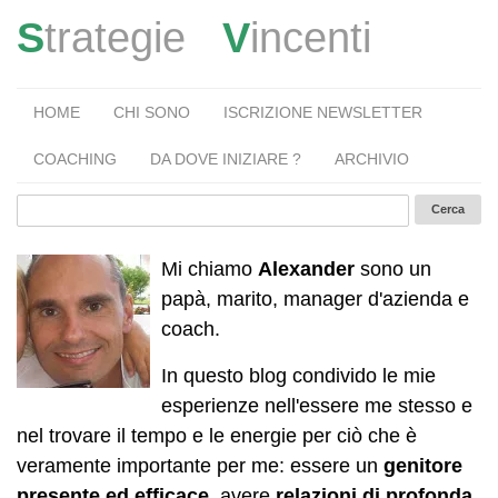
S
trategie
V
incenti
HOME
CHI SONO
ISCRIZIONE NEWSLETTER
COACHING
DA DOVE INIZIARE ?
ARCHIVIO
Mi chiamo
Alexander
sono un
papà, marito, manager d'azienda e
coach.
In questo blog condivido le mie
esperienze nell'essere me stesso e
nel trovare il tempo e le energie per ciò che è
veramente importante per me: essere un
genitore
presente ed efficace
, avere
relazioni di profonda