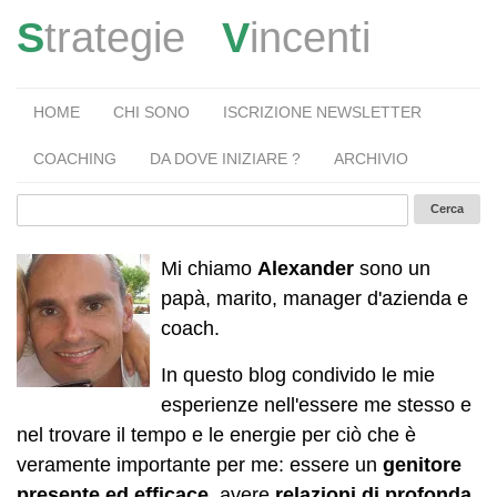
S
trategie
V
incenti
HOME
CHI SONO
ISCRIZIONE NEWSLETTER
COACHING
DA DOVE INIZIARE ?
ARCHIVIO
Mi chiamo
Alexander
sono un
papà, marito, manager d'azienda e
coach.
In questo blog condivido le mie
esperienze nell'essere me stesso e
nel trovare il tempo e le energie per ciò che è
veramente importante per me: essere un
genitore
presente ed efficace
, avere
relazioni di profonda