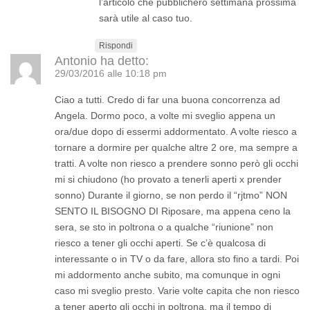
l’articolo che pubblicherò settimana prossima
sarà utile al caso tuo.
Rispondi
Antonio
ha detto:
29/03/2016 alle 10:18 pm
Ciao a tutti. Credo di far una buona concorrenza ad
Angela. Dormo poco, a volte mi sveglio appena un
ora/due dopo di essermi addormentato. A volte riesco a
tornare a dormire per qualche altre 2 ore, ma sempre a
tratti. A volte non riesco a prendere sonno però gli occhi
mi si chiudono (ho provato a tenerli aperti x prender
sonno) Durante il giorno, se non perdo il “rjtmo” NON
SENTO IL BISOGNO DI Riposare, ma appena ceno la
sera, se sto in poltrona o a qualche “riunione” non
riesco a tener gli occhi aperti. Se c’è qualcosa di
interessante o in TV o da fare, allora sto fino a tardi. Poi
mi addormento anche subito, ma comunque in ogni
caso mi sveglio presto. Varie volte capita che non riesco
a tener aperto gli occhi in poltrona, ma il tempo di