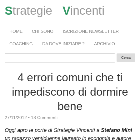
S
trategie
V
incenti
HOME
CHI SONO
ISCRIZIONE NEWSLETTER
COACHING
DA DOVE INIZIARE ?
ARCHIVIO
4 errori comuni che ti
impediscono di dormire
bene
27/11/2012
•
18 Commenti
Oggi apro le porte di Strategie Vincenti a
Stefano Mini
un ragazzo ventiduenne laureato in economia e autore