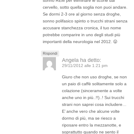
sonno REM per eliminare le scorie dal
cervello, sotto quella soglia non puoi andare.
Se dormi 2-3 ore al giorno senza droghe,
sonno polifasico spinto o trucchi strani senza
accusare stanchezza cronica, il tuo nome
potrebbe comparire in uno degli studi più
importanti della neurologia nel 2012. 😛
Rispondi
Angela
ha detto:
29/11/2012 alle 1:21 pm
Giuro che non uso droghe, se non
un paio di caffè solitamente solo a
colazione (sinceramente a volte
anche uno in più..!!)..! Sui trucchi
strani non saprei cosa includere…
E’ anche vero che alcune volte
dormo di più, ma se riesco a
riposare entro la mezzanotte, e
soprattutto quando ne sento il