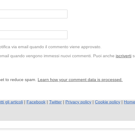
ifica via email quando il commento viene approvato.
 email quando vengono immessi nuovi commenti. Puoi anche
iscriverti
s
met to reduce spam.
Learn how your comment data is processed.
tti gli articoli
|
Facebook
|
Twitter
|
Privacy policy
|
Cookie policy
|
Hom