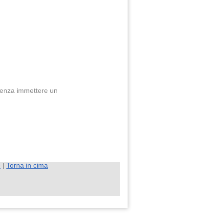
enza immettere un
e
|
Torna in cima