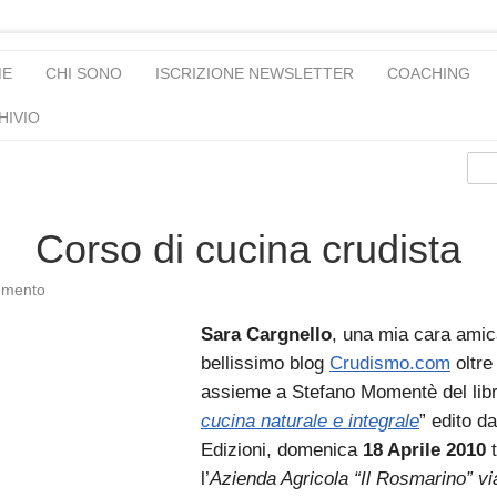
ME
CHI SONO
ISCRIZIONE NEWSLETTER
COACHING
HIVIO
Corso di cucina crudista
mento
Sara Cargnello
, una mia cara amic
bellissimo blog
Crudismo.com
oltre
assieme a Stefano Momentè del libr
cucina naturale e integrale
” edito 
Edizioni, domenica
18 Aprile 2010
t
l’
Azienda Agricola “Il Rosmarino” via