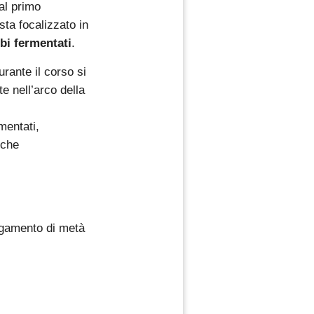
al primo
ta focalizzato in
bi fermentati
.
urante il corso si
e nell’arco della
mentati,
 che
pagamento di metà