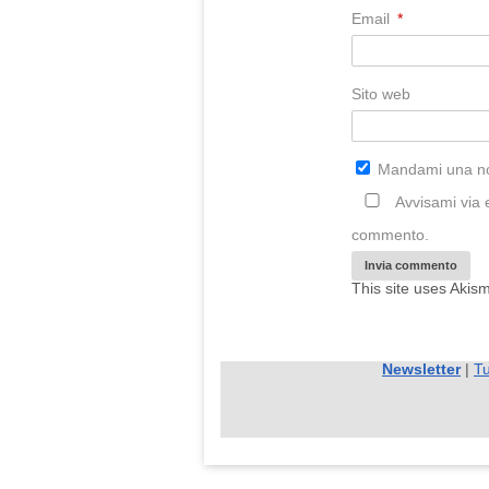
Email
*
Sito web
Mandami una not
Avvisami via
commento.
This site uses Akis
Newsletter
|
Tu