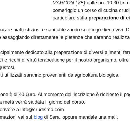
MARCON (VE)
dalle ore 10.30 fino 
pomeriggio un corso di cucina crudis
particolare sulla
preparazione di ci
rare piatti sfiziosi e sani utilizzando solo ingredienti vivi. D
 assaggiando direttamente le pietanze che saranno realizzat
ncipalmente dedicato alla preparazione di diversi alimenti fer
i e ricchi di virtù terapeutiche per il nostro organismo, oltre
gustosi.
nti utilizzati saranno provenienti da agricoltura biologica.
ione è di 40 €uro. Al momento dell’iscrizione è richiesto il 
ra metà verrà saldata il giorno del corso.
 scrivere a info@crudismo.com
ormazioni vai sul
blog
di Sara, oppure mandale una mail.