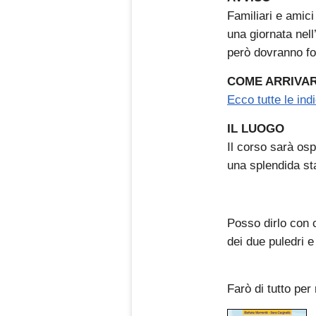
Familiari e amic
una giornata nel
però dovranno for
COME ARRIVA
Ecco tutte le ind
IL LUOGO
Il corso sarà osp
una splendida sta
Posso dirlo con c
dei due puledri e
Farò di tutto per