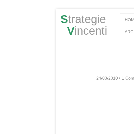
S
trategie
HO
V
incenti
ARC
24/03/2010
•
1 Com