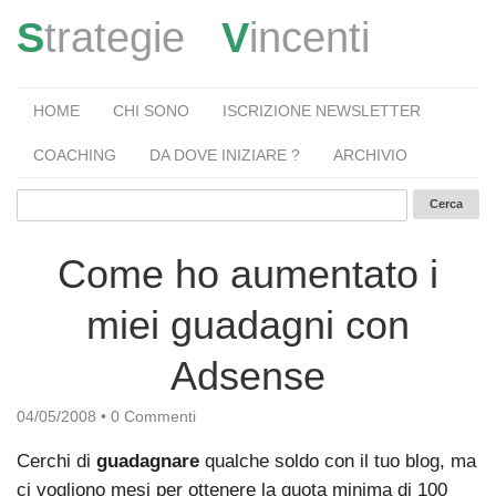
S
trategie
V
incenti
HOME
CHI SONO
ISCRIZIONE NEWSLETTER
COACHING
DA DOVE INIZIARE ?
ARCHIVIO
Come ho aumentato i
miei guadagni con
Adsense
04/05/2008
•
0 Commenti
Cerchi di
guadagnare
qualche soldo con il tuo blog, ma
ci vogliono mesi per ottenere la quota minima di 100