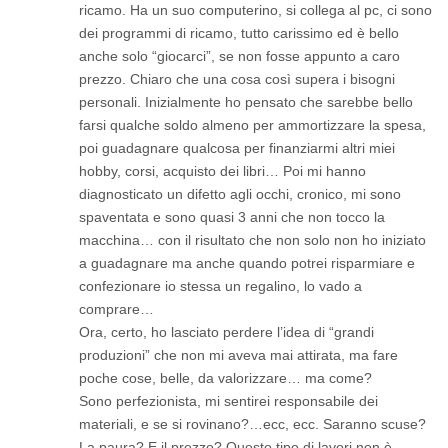
ricamo. Ha un suo computerino, si collega al pc, ci sono
dei programmi di ricamo, tutto carissimo ed è bello
anche solo “giocarci”, se non fosse appunto a caro
prezzo. Chiaro che una cosa così supera i bisogni
personali. Inizialmente ho pensato che sarebbe bello
farsi qualche soldo almeno per ammortizzare la spesa,
poi guadagnare qualcosa per finanziarmi altri miei
hobby, corsi, acquisto dei libri… Poi mi hanno
diagnosticato un difetto agli occhi, cronico, mi sono
spaventata e sono quasi 3 anni che non tocco la
macchina… con il risultato che non solo non ho iniziato
a guadagnare ma anche quando potrei risparmiare e
confezionare io stessa un regalino, lo vado a
comprare…
Ora, certo, ho lasciato perdere l’idea di “grandi
produzioni” che non mi aveva mai attirata, ma fare
poche cose, belle, da valorizzare… ma come?
Sono perfezionista, mi sentirei responsabile dei
materiali, e se si rovinano?…ecc, ecc. Saranno scuse?
La paura? E il prezzo? Questo tipo di lavori non è