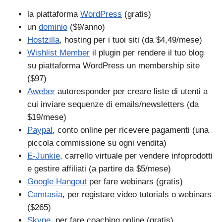
la piattaforma
WordPress
(gratis)
un
dominio
($9/anno)
Hostzilla
, hosting per i tuoi siti (da $4,49/mese)
Wishlist Member
il plugin per rendere il tuo blog
su piattaforma WordPress un membership site
($97)
Aweber
autoresponder per creare liste di utenti a
cui inviare sequenze di emails/newsletters (da
$19/mese)
Paypal
, conto online per ricevere pagamenti (una
piccola commissione su ogni vendita)
E-Junkie
, carrello virtuale per vendere infoprodotti
e gestire affiliati (a partire da $5/mese)
Google Hangout
per fare webinars (gratis)
Camtasia
, per registare video tutorials o webinars
($265)
Skype
, per fare coaching online (gratis)