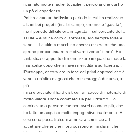
ricamato molte maglie, tovaglie,.. perciò anche qui ho
un pò di esperienza.
Poi ho avuto un bellissimo periodo in cui ho realizzato
alcuni bei progetti (in altri campi), ero molto “gasata”,
ma il periodo difficile era in aguato – sul versante della
salute – e mi ha colto di sorpresa, ero sempre forte e
sana…_La ultima macchina doveva essere anche uno
sprone per continuare a motivarmi verso “il fare”. Ho
fantasticato appunto di monetizzare in qualche modo la
mia abilità dopo che mi avessi erudita a sufficienza…
iPurtroppo, ancora ero in fase dei primi approcci che è
venuta un’altra diagnosi che mi scoraggiò di nuovo, in
più
mi si è bruciato il hard disk con un sacco di materiale di
molto valore anche commerciale per il ricamo. Ho
cominciato a pensare che non avrei ricamato più, che
ho fatto un acquisto molto impegnativo inutilmente. E
così sono passati alcuni anni. Ora comincio ad
accettare che anche i forti possono ammalarsi, che