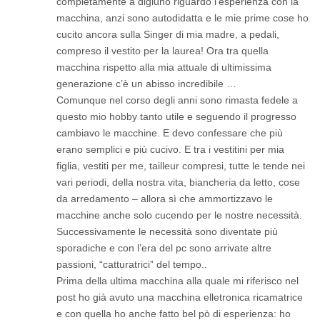
completamente a digiuno riguardo l’esperienza con la
macchina, anzi sono autodidatta e le mie prime cose ho
cucito ancora sulla Singer di mia madre, a pedali,
compreso il vestito per la laurea! Ora tra quella
macchina rispetto alla mia attuale di ultimissima
generazione c’è un abisso incredibile …
Comunque nel corso degli anni sono rimasta fedele a
questo mio hobby tanto utile e seguendo il progresso
cambiavo le macchine. E devo confessare che più
erano semplici e più cucivo. E tra i vestitini per mia
figlia, vestiti per me, tailleur compresi, tutte le tende nei
vari periodi, della nostra vita, biancheria da letto, cose
da arredamento – allora sì che ammortizzavo le
macchine anche solo cucendo per le nostre necessità.
Successivamente le necessità sono diventate più
sporadiche e con l’era del pc sono arrivate altre
passioni, “catturatrici” del tempo..
Prima della ultima macchina alla quale mi riferisco nel
post ho già avuto una macchina elletronica ricamatrice
e con quella ho anche fatto bel pò di esperienza: ho