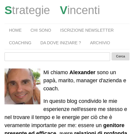
S
trategie
V
incenti
HOME
CHI SONO
ISCRIZIONE NEWSLETTER
COACHING
DA DOVE INIZIARE ?
ARCHIVIO
Mi chiamo
Alexander
sono un
papà, marito, manager d'azienda e
coach.
In questo blog condivido le mie
esperienze nell'essere me stesso e
nel trovare il tempo e le energie per ciò che è
veramente importante per me: essere un
genitore
presente ed efficace
, avere
relazioni di profonda