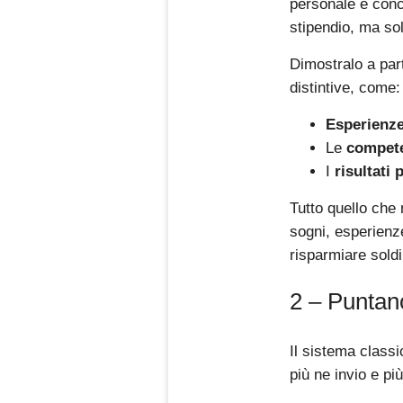
personale e conce
stipendio, ma sol
Dimostralo a part
distintive, come:
Esperienze
Le
compet
I
risultati 
Tutto quello che 
sogni, esperienze
risparmiare soldi
2 – Puntano
Il sistema classi
più ne invio e pi