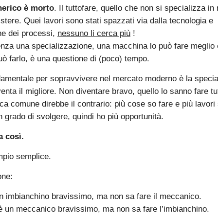
enerico è morto
. Il tuttofare, quello che non si specializza in
istere. Quei lavori sono stati spazzati via dalla tecnologia e
ne dei processi,
nessuno li cerca più
!
enza una specializzazione, una macchina lo può fare meglio e
ò farlo, è una questione di (poco) tempo.
damentale per sopravvivere nel mercato moderno è la specia
nta il migliore. Non diventare bravo, quello lo sanno fare tu
ica comune direbbe il contrario: più cose so fare e più lavori
 grado di svolgere, quindi ho più opportunità.
 così.
mpio semplice.
one:
un imbianchino bravissimo, ma non sa fare il meccanico.
è un meccanico bravissimo, ma non sa fare l’imbianchino.