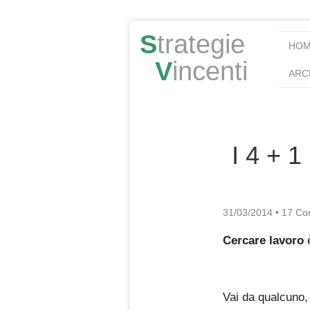
S
trategie
HO
V
incenti
ARC
I 4 + 1
31/03/2014
•
17 Co
Cercare lavoro
è
Vai da qualcuno, 