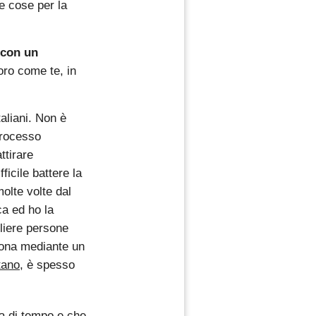
e cose per la
con un
ro come te, in
aliani. Non è
 processo
ttirare
ficile battere la
olte volte dal
a ed ho la
liere persone
rsona mediante un
tano
, è spesso
ta di tempo e che