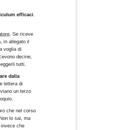
iculum efficaci
.
atore
. Se riceve
 in allegato il
 voglia di
ricevono decine,
ggerli tutti.
are dalla
 lettera di
nviano un terzo
loquio.
oro che nel corso
. Non lo sai, ma
: invece che