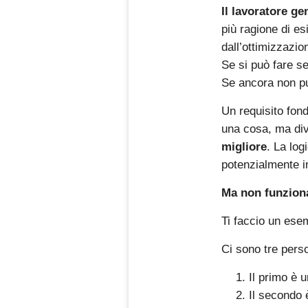
Il lavoratore g
più ragione di es
dall’ottimizzazio
Se si può fare s
Se ancora non pu
Un requisito fon
una cosa, ma dive
migliore
. La log
potenzialmente in
Ma non funziona
Ti faccio un ese
Ci sono tre pers
Il primo è 
Il secondo 