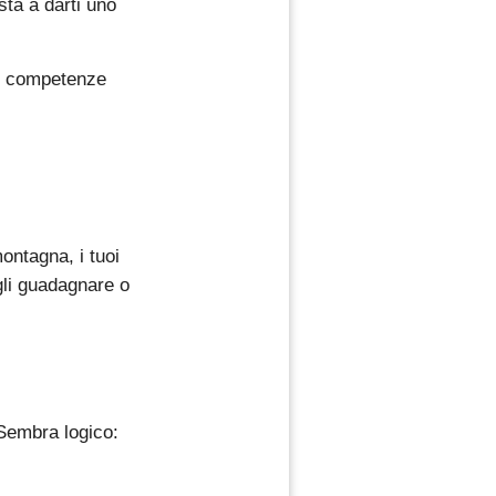
sta a darti uno
tue competenze
montagna, i tuoi
gli guadagnare o
 Sembra logico: