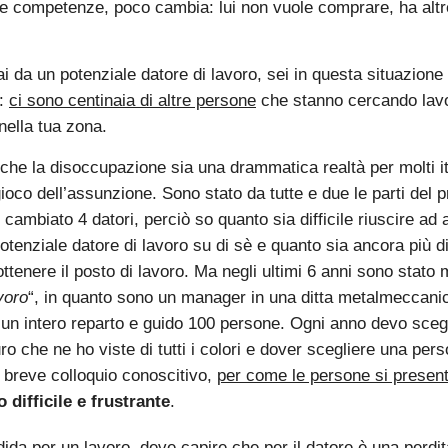
ue competenze, poco cambia: lui non vuole comprare, ha altr
i da un potenziale datore di lavoro, sei in questa situazione
:
ci sono centinaia di altre persone
che stanno cercando lavo
ella tua zona.
che la disoccupazione sia una drammatica realtà per molti it
 gioco dell’assunzione. Sono stato da tutte e due le parti del
cambiato 4 datori, perciò so quanto sia difficile riuscire ad a
potenziale datore di lavoro su di sè e quanto sia ancora più dif
tenere il posto di lavoro. Ma negli ultimi 6 anni sono stato m
voro
“, in quanto sono un manager in una ditta metalmeccanic
i un intero reparto e guido 100 persone. Ogni anno devo sceg
ro che ne ho viste di tutti i colori e dover scegliere una pe
 breve colloquio conoscitivo,
per come le persone si presen
 difficile e frustrante
.
dida per un lavoro, deve capire che per il datore è una perdi