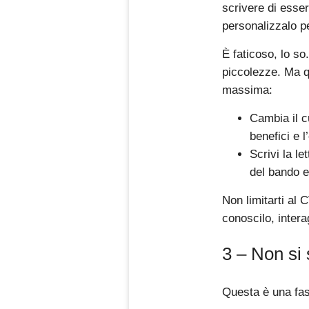
scrivere di esse
personalizzalo pe
È faticoso, lo so
piccolezze. Ma qu
massima:
Cambia il c
benefici e 
Scrivi la l
del bando e
Non limitarti al 
conoscilo, interag
3 – Non si
Questa è una fas