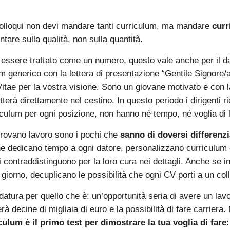
colloqui non devi mandare tanti curriculum, ma mandare
curr
ntare sulla qualità, non sulla quantità.
 essere trattato come un numero,
questo vale anche per il d
lum generico con la lettera di presentazione “Gentile Signore/a,
itae per la vostra visione. Sono un giovane motivato e con la
utterà direttamente nel cestino. In questo periodo i dirigenti 
iculum per ogni posizione, non hanno né tempo, né voglia di le
 trovano lavoro sono i pochi che
sanno di doversi differenzi
he dedicano tempo a ogni datore, personalizzano curriculum e
 contraddistinguono per la loro cura nei dettagli. Anche se i
 giorno, decuplicano le possibilità che ogni CV porti a un col
datura per quello che è: un’opportunità seria di avere un lav
terà decine di migliaia di euro e la possibilità di fare carriera
iculum è il primo test per dimostrare la tua voglia di fare