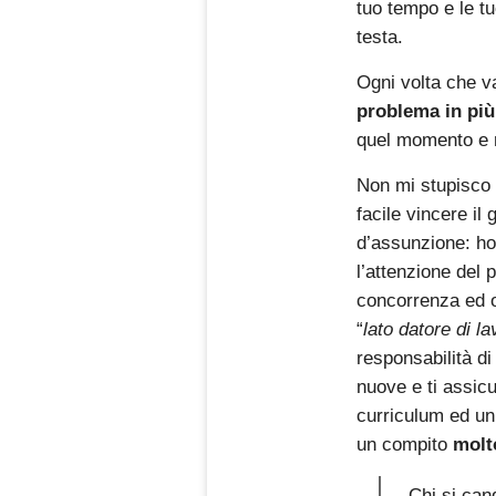
tuo tempo e le t
testa.
Ogni volta che va
problema in più
quel momento e n
Non mi stupisco 
facile vincere il
d’assunzione: ho 
l’attenzione del 
concorrenza ed ot
“
lato datore di la
responsabilità d
nuove e ti assicu
curriculum ed un
un compito
molto
Chi si can