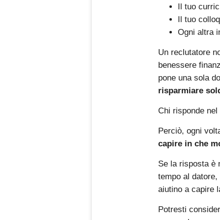
Il tuo curr
Il tuo collo
Ogni altra 
Un reclutatore n
benessere finanzi
pone una sola d
risparmiare sol
Chi risponde nel
Perciò, ogni volta
capire in che m
Se la risposta è
tempo al datore, 
aiutino a capire 
Potresti conside