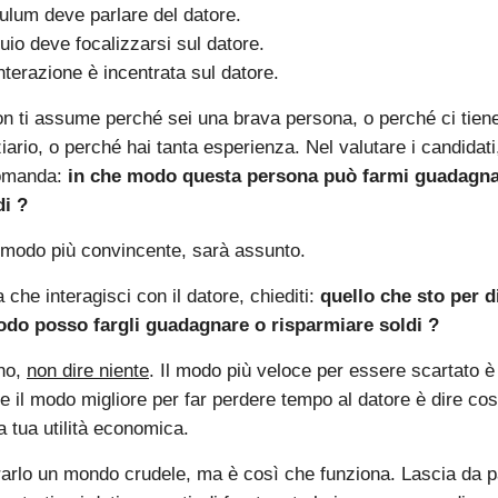
iculum deve parlare del datore.
quio deve focalizzarsi sul datore.
interazione è incentrata sul datore.
on ti assume perché sei una brava persona, o perché ci tiene
ario, o perché hai tanta esperienza. Nel valutare i candidati, 
omanda:
in che modo questa persona può farmi guadagna
di ?
 modo più convincente, sarà assunto.
 che interagisci con il datore, chiediti:
quello che sto per di
odo posso fargli guadagnare o risparmiare soldi ?
 no,
non dire niente
. Il modo più veloce per essere scartato è
e il modo migliore per far perdere tempo al datore è dire co
la tua utilità economica.
rarlo un mondo crudele, ma è così che funziona. Lascia da pa