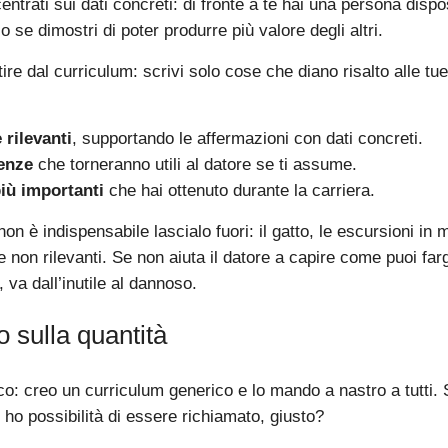
ntrati sui dati concreti: di fronte a te hai una persona dispo
o se dimostri di poter produrre più valore degli altri.
ire dal curriculum: scrivi solo cose che diano risalto alle 
 rilevanti
, supportando le affermazioni con dati concreti.
enze
che torneranno utili al datore se ti assume.
più importanti
che hai ottenuto durante la carriera.
non è indispensabile lascialo fuori: il gatto, le escursioni in 
 non rilevanti. Se non aiuta il datore a capire come puoi far
, va dall’inutile al dannoso.
 sulla quantità
co: creo un curriculum generico e lo mando a nastro a tutti.
ù ho possibilità di essere richiamato, giusto?