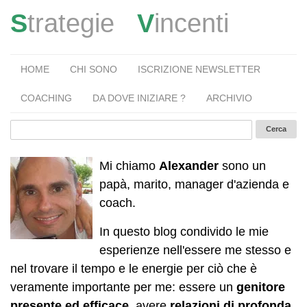
S
trategie
V
incenti
HOME
CHI SONO
ISCRIZIONE NEWSLETTER
COACHING
DA DOVE INIZIARE ?
ARCHIVIO
Mi chiamo
Alexander
sono un
papà, marito, manager d'azienda e
coach.
In questo blog condivido le mie
esperienze nell'essere me stesso e
nel trovare il tempo e le energie per ciò che è
veramente importante per me: essere un
genitore
presente ed efficace
, avere
relazioni di profonda