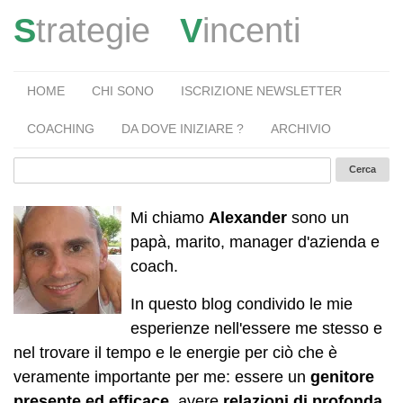
S
trategie
V
incenti
HOME
CHI SONO
ISCRIZIONE NEWSLETTER
COACHING
DA DOVE INIZIARE ?
ARCHIVIO
Mi chiamo
Alexander
sono un
papà, marito, manager d'azienda e
coach.
In questo blog condivido le mie
esperienze nell'essere me stesso e
nel trovare il tempo e le energie per ciò che è
veramente importante per me: essere un
genitore
presente ed efficace
, avere
relazioni di profonda