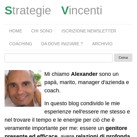
S
trategie
V
incenti
HOME
CHI SONO
ISCRIZIONE NEWSLETTER
COACHING
DA DOVE INIZIARE ?
ARCHIVIO
Mi chiamo
Alexander
sono un
papà, marito, manager d'azienda e
coach.
In questo blog condivido le mie
esperienze nell'essere me stesso e
nel trovare il tempo e le energie per ciò che è
veramente importante per me: essere un
genitore
presente ed efficace
, avere
relazioni di profonda