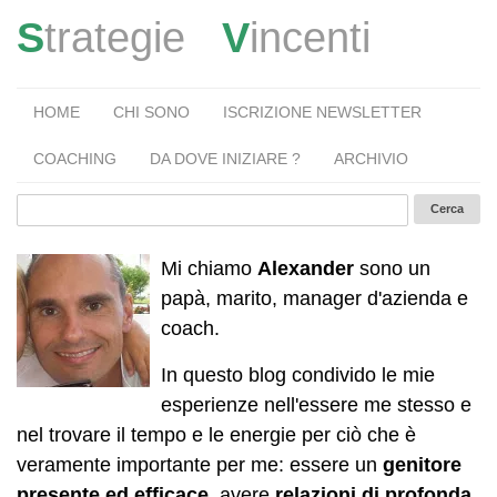
S
trategie
V
incenti
HOME
CHI SONO
ISCRIZIONE NEWSLETTER
COACHING
DA DOVE INIZIARE ?
ARCHIVIO
Mi chiamo
Alexander
sono un
papà, marito, manager d'azienda e
coach.
In questo blog condivido le mie
esperienze nell'essere me stesso e
nel trovare il tempo e le energie per ciò che è
veramente importante per me: essere un
genitore
presente ed efficace
, avere
relazioni di profonda