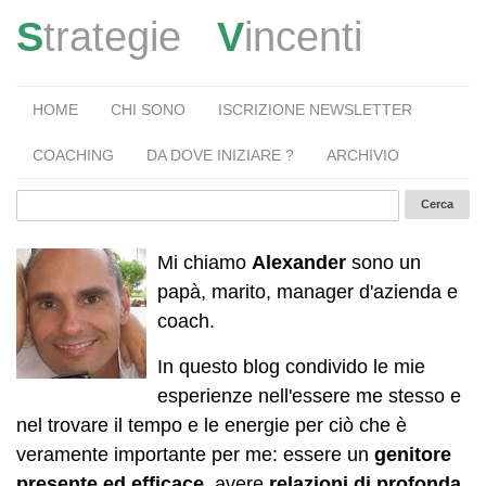
S
trategie
V
incenti
HOME
CHI SONO
ISCRIZIONE NEWSLETTER
COACHING
DA DOVE INIZIARE ?
ARCHIVIO
Mi chiamo
Alexander
sono un
papà, marito, manager d'azienda e
coach.
In questo blog condivido le mie
esperienze nell'essere me stesso e
nel trovare il tempo e le energie per ciò che è
veramente importante per me: essere un
genitore
presente ed efficace
, avere
relazioni di profonda