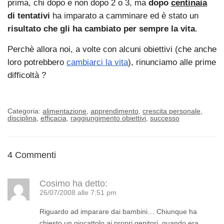
prima, chi dopo e non dopo 2 o 3, ma
dopo
centinaia
di tentativi
ha imparato a camminare ed è stato un
risultato che gli ha cambiato per sempre la vita
.
Perchè allora noi, a volte con alcuni obiettivi (che anche
loro potrebbero
cambiarci la vita
), rinunciamo alle prime
difficoltà ?
Categoria:
alimentazione
,
apprendimento
,
crescita personale
,
disciplina
,
efficacia
,
raggiungimento obiettivi
,
successo
4 Commenti
Cosimo
ha detto:
26/07/2008 alle 7:51 pm
Riguardo ad imparare dai bambini… Chiunque ha
chiesto un giocattolo ai propri genitori, quando era