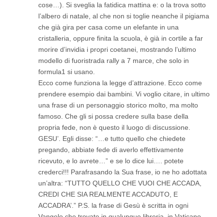
cose…). Si sveglia la fatidica mattina e: o la trova sotto
l’albero di natale, al che non si toglie neanche il pigiama
che già gira per casa come un elefante in una
cristalleria, oppure finita la scuola, è già in cortile a far
morire d’invidia i propri coetanei, mostrando l’ultimo
modello di fuoristrada rally a 7 marce, che solo in
formula1 si usano.
Ecco come funziona la legge d’attrazione. Ecco come
prendere esempio dai bambini. Vi voglio citare, in ultimo
una frase di un personaggio storico molto, ma molto
famoso. Che gli si possa credere sulla base della
propria fede, non è questo il luogo di discussione.
GESU’. Egli disse: “…e tutto quello che chiedete
pregando, abbiate fede di averlo effettivamente
ricevuto, e lo avrete…” e se lo dice lui…. potete
crederci!!! Parafrasando la Sua frase, io ne ho adottata
un’altra: “TUTTO QUELLO CHE VUOI CHE ACCADA,
CREDI CHE SIA REALMENTE ACCADUTO, E
ACCADRA’.” P.S. la frase di Gesù è scritta in ogni
Vangelo che trovate in qualunque libreria, in Vaticano,