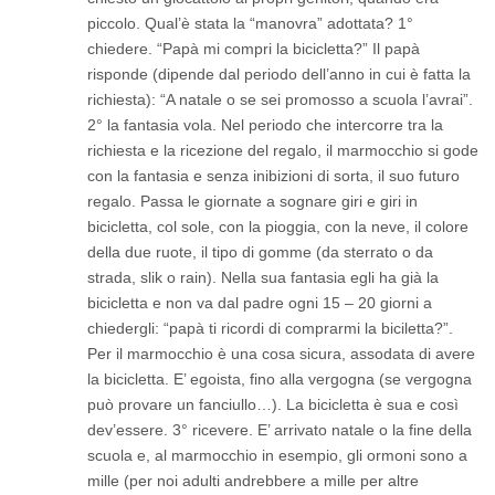
piccolo. Qual’è stata la “manovra” adottata? 1°
chiedere. “Papà mi compri la bicicletta?” Il papà
risponde (dipende dal periodo dell’anno in cui è fatta la
richiesta): “A natale o se sei promosso a scuola l’avrai”.
2° la fantasia vola. Nel periodo che intercorre tra la
richiesta e la ricezione del regalo, il marmocchio si gode
con la fantasia e senza inibizioni di sorta, il suo futuro
regalo. Passa le giornate a sognare giri e giri in
bicicletta, col sole, con la pioggia, con la neve, il colore
della due ruote, il tipo di gomme (da sterrato o da
strada, slik o rain). Nella sua fantasia egli ha già la
bicicletta e non va dal padre ogni 15 – 20 giorni a
chiedergli: “papà ti ricordi di comprarmi la biciletta?”.
Per il marmocchio è una cosa sicura, assodata di avere
la bicicletta. E’ egoista, fino alla vergogna (se vergogna
può provare un fanciullo…). La bicicletta è sua e così
dev’essere. 3° ricevere. E’ arrivato natale o la fine della
scuola e, al marmocchio in esempio, gli ormoni sono a
mille (per noi adulti andrebbere a mille per altre