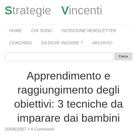
S
trategie
V
incenti
HOME
CHI SONO
ISCRIZIONE NEWSLETTER
COACHING
DA DOVE INIZIARE ?
ARCHIVIO
Apprendimento e
raggiungimento degli
obiettivi: 3 tecniche da
imparare dai bambini
20/08/2007
•
4 Commenti