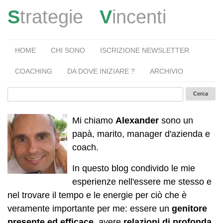
S
trategie
V
incenti
HOME
CHI SONO
ISCRIZIONE NEWSLETTER
COACHING
DA DOVE INIZIARE ?
ARCHIVIO
Mi chiamo
Alexander
sono un
papà, marito, manager d'azienda e
coach.
In questo blog condivido le mie
esperienze nell'essere me stesso e
nel trovare il tempo e le energie per ciò che è
veramente importante per me: essere un
genitore
presente ed efficace
, avere
relazioni di profonda