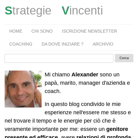
S
trategie
V
incenti
HOME
CHI SONO
ISCRIZIONE NEWSLETTER
COACHING
DA DOVE INIZIARE ?
ARCHIVIO
Mi chiamo
Alexander
sono un
papà, marito, manager d'azienda e
coach.
In questo blog condivido le mie
esperienze nell'essere me stesso e
nel trovare il tempo e le energie per ciò che è
veramente importante per me: essere un
genitore
presente ed efficace
, avere
relazioni di profonda