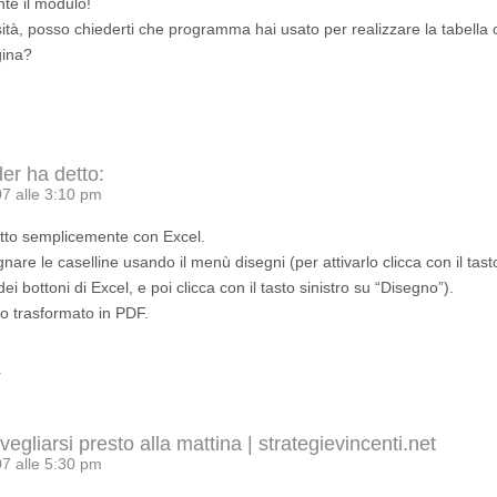
nte il modulo!
ità, posso chiederti che programma hai usato per realizzare la tabella c
gina?
der
ha detto:
7 alle 3:10 pm
fatto semplicemente con Excel.
nare le caselline usando il menù disegni (per attivarlo clicca con il tas
dei bottoni di Excel, e poi clicca con il tasto sinistro su “Disegno”).
ho trasformato in PDF.
r
gliarsi presto alla mattina | strategievincenti.net
7 alle 5:30 pm