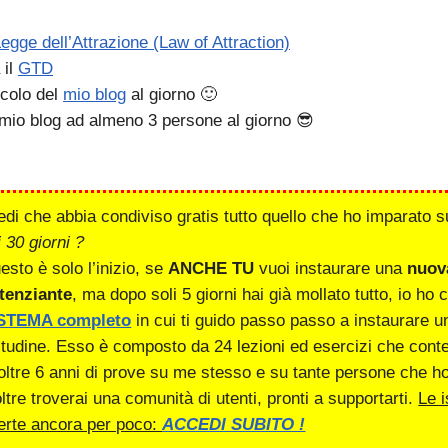
egge dell’Attrazione (Law of Attraction)
 il
GTD
icolo del
mio blog
al giorno 🙂
l mio blog ad almeno 3 persone al giorno 😎
edi che abbia condiviso gratis tutto quello che ho imparato s
i 30 giorni ?
esto è solo l’inizio, se
ANCHE TU
vuoi instaurare una
nuov
tenziante
, ma dopo soli 5 giorni hai già mollato tutto, io ho 
STEMA completo
in cui ti guido passo passo a instaurare 
itudine. Esso è composto da 24 lezioni ed esercizi che conten
 oltre 6 anni di prove su me stesso e su tante persone che ho
oltre troverai una comunità di utenti, pronti a supportarti.
Le i
erte ancora per poco:
ACCEDI SUBITO !