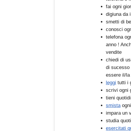
fai ogni gi
digiuna da 
smetti di b
conosci ogn
telefona ogn
anno ! Anch
vendite
chiedi di u
di sucesso 
essere il/l
leggi
tutti i
scrivi ogni
tieni quoti
smista
ogni
impara un v
studia quot
esercitati 