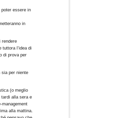
 poter essere in
metteranno in
i rendere
tuttora l’idea di
o di prova per
 sia per niente
stica (o meglio
tardi alla sera e
ime-management
ima alla mattina.
rché pensavo che