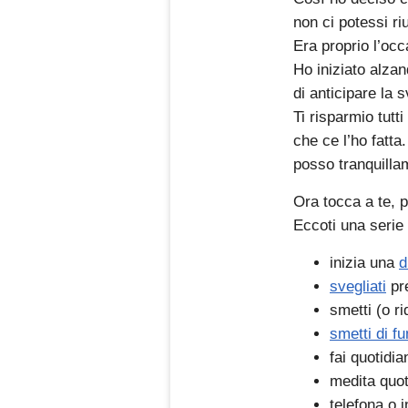
non ci potessi ri
Era proprio l’oc
Ho iniziato alza
di anticipare la s
Ti risparmio tutti
che ce l’ho fatta
posso tranquilla
Ora tocca a te, p
Eccoti una serie 
inizia una
d
svegliati
pre
smetti (o r
smetti di f
fai quotid
medita quo
telefona o 