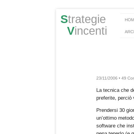
S
trategie
HO
V
incenti
ARC
23/11/2006
•
49 Co
La tecnica che d
preferite, perci
Prendersi 30 gio
un’ottimo metodo
software che insta
pena tenerlo (e q