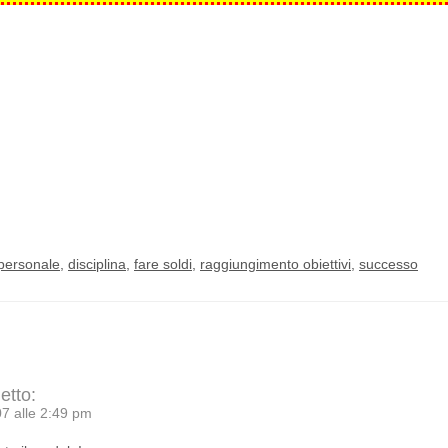
 personale
,
disciplina
,
fare soldi
,
raggiungimento obiettivi
,
successo
etto:
7 alle 2:49 pm