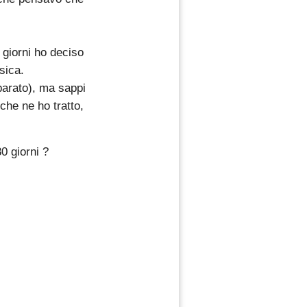
 giorni ho deciso
isica.
arato), ma sappi
che ne ho tratto,
0 giorni ?