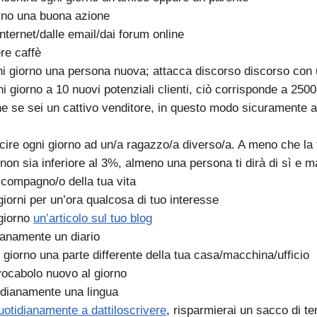
orno una buona azione
internet/dalle email/dai forum online
ere caffè
i giorno una persona nuova; attacca discorso discorso con
i giorno a 10 nuovi potenziali clienti, ciò corrisponde a 2500
e se sei un cattivo venditore, in questo modo sicuramente a
scire ogni giorno ad un/a ragazzo/a diverso/a. A meno che la
non sia inferiore al 3%, almeno una persona ti dirà di sì e 
a compagno/o della tua vita
 giorni per un’ora qualcosa di tuo interesse
 giorno
un’articolo sul tuo blog
dianamente un diario
 giorno una parte differente della tua casa/macchina/ufficio
ocabolo nuovo al giorno
idianamente una lingua
quotidianamente a dattiloscrivere
, risparmierai un sacco di t