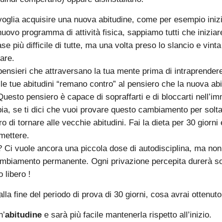
oglia acquisire una nuova abitudine, come per esempio iniz
uovo programma di attività fisica, sappiamo tutti che iniziar
se più difficile di tutte, ma una volta preso lo slancio e vinta 
uare.
 pensieri che attraversano la tua mente prima di intraprender
e tue abitudini “remano contro” al pensiero che la nuova ab
Questo pensiero è capace di sopraffarti e di bloccarti nell’i
ia, se ti dici che vuoi provare questo cambiamento per soltan
ero di tornare alle vecchie abitudini. Fai la dieta per 30 giorni 
mettere.
 ? Ci vuole ancora una piccola dose di autodisciplina, ma no
mbiamento permanente. Ogni privazione percepita durerà sol
 libero !
alla fine del periodo di prova di 30 giorni, cosa avrai ottenuto
n’
abitudine
e sarà più facile mantenerla rispetto all’inizio.