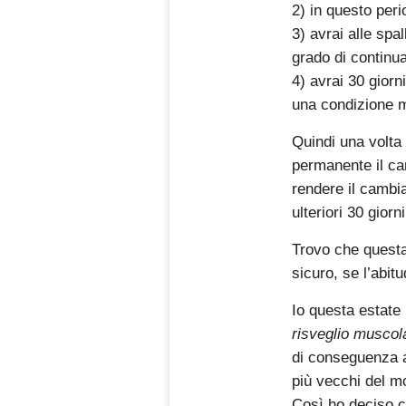
2) in questo per
3) avrai alle spa
grado di continua
4) avrai 30 giorn
una condizione m
Quindi una volta 
permanente il ca
rendere il cambi
ulteriori 30 giorni
Trovo che questa 
sicuro, se l’abit
Io questa estate 
risveglio muscol
di conseguenza a
più vecchi del m
Così ho deciso c