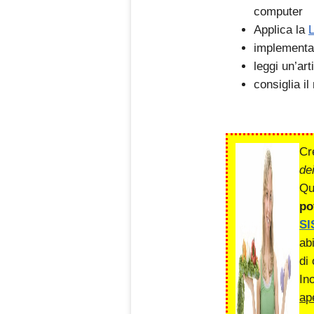
computer
Applica la
L
implementa
leggi un’art
consiglia i
Cr
de
Qu
po
SI
ab
di
In
ap