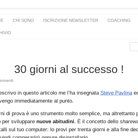
ME
CHI SONO
ISCRIZIONE NEWSLETTER
COACHING
HIVIO
30 giorni al successo !
mmenti
escrivo in questo articolo me l’ha insegnata
Steve Pavlina
ed
ò vengo immediatamente al punto.
rni di prova è uno strumento molto semplice, ma altrettanto 
 per sviluppare
nuove abitudini
. È il concetto dello
sharew
lli sul tuo computer: lo provi per trenta giorni e alla fine dec
uindi comperarlo) oppure disinstallarlo.