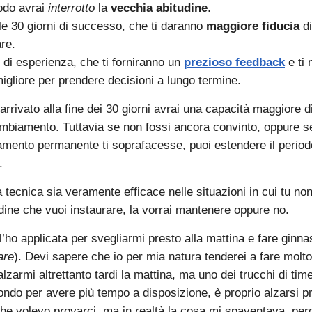
iodo avrai
interrotto
la
vecchia abitudine
.
lle 30 giorni di successo, che ti daranno
maggiore fiducia
di
re.
i di esperienza, che ti forniranno un
prezioso feedback
e ti 
igliore per prendere decisioni a lungo termine.
arrivato alla fine dei 30 giorni avrai una capacità maggiore d
mbiamento. Tuttavia se non fossi ancora convinto, oppure se 
amento permanente ti soprafacesse, puoi estendere il period
.
tecnica sia veramente efficace nelle situazioni in cui tu non
udine che vuoi instaurare, la vorrai mantenere oppure no.
l’ho applicata per svegliarmi presto alla mattina e fare ginna
are
). Devi sapere che io per mia natura tenderei a fare molto 
lzarmi altrettanto tardi la mattina, ma uno dei trucchi di t
ondo per avere più tempo a disposizione, è proprio alzarsi pr
he volevo provarci, ma in realtà la cosa mi spaventava, pe