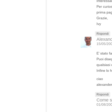
Interessa
Per curios
prima pa
Grazie,
Ivy
Rispondi
Alexan
15/05/200
E’ stato 
Puoi diseg
qualsiasi 
Infine lo 
ciao
alexande
Rispondi
Come sve
01/08/200