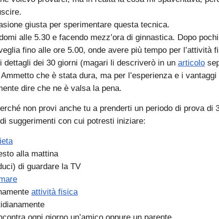
uscire.
casione giusta per sperimentare questa tecnica.
ndomi alle 5.30 e facendo mezz’ora di ginnastica. Dopo pochi
veglia fino alle ore 5.00, onde avere più tempo per l’attività f
 i dettagli dei 30 giorni (magari li descriverò in un
articolo
sep
. Ammetto che è stata dura, ma per l’esperienza e i vantaggi 
mente dire che ne è valsa la pena.
erché non provi anche tu a prenderti un periodo di prova di 3
di suggerimenti con cui potresti iniziare:
ieta
sto alla mattina
iduci) di guardare la TV
umare
ianamente
attività fisica
tidianamente
incontra ogni giorno un’amico oppure un parente