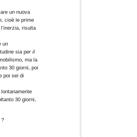
iare un nuova
e, cioè le prime
l’inerzia, risulta
e un
itudine sia per
il
mmobilismo, ma la
to 30 giorni, poi
e poi sei di
n lontanamente
tanto 30 giorni,
 ?