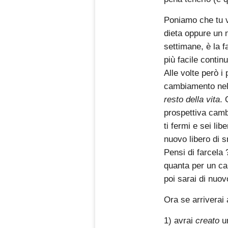
Poniamo che tu v
dieta oppure un n
settimane, è la fa
più facile contin
Alle volte però i
cambiamento nell
resto della vita
. 
prospettiva camb
ti fermi e sei lib
nuovo libero di s
Pensi di farcela
quanta per un ca
poi sarai di nuovo
Ora se arriverai 
1) avrai
creato
u