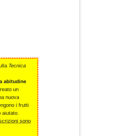
ulla
Tecnica
a abitudine
creato un
una nuova
gono i frutti
 aiutato.
scrizioni sono