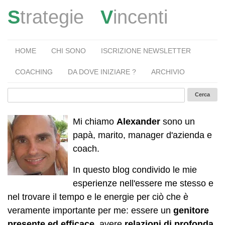
S
trategie
V
incenti
HOME
CHI SONO
ISCRIZIONE NEWSLETTER
COACHING
DA DOVE INIZIARE ?
ARCHIVIO
Mi chiamo
Alexander
sono un
papà, marito, manager d'azienda e
coach.
In questo blog condivido le mie
esperienze nell'essere me stesso e
nel trovare il tempo e le energie per ciò che è
veramente importante per me: essere un
genitore
presente ed efficace
, avere
relazioni di profonda