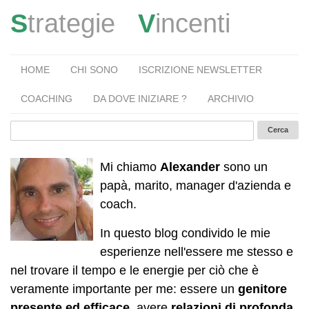
S
trategie
V
incenti
HOME
CHI SONO
ISCRIZIONE NEWSLETTER
COACHING
DA DOVE INIZIARE ?
ARCHIVIO
Mi chiamo
Alexander
sono un
papà, marito, manager d'azienda e
coach.
In questo blog condivido le mie
esperienze nell'essere me stesso e
nel trovare il tempo e le energie per ciò che è
veramente importante per me: essere un
genitore
presente ed efficace
, avere
relazioni di profonda