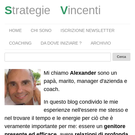
S
trategie
V
incenti
HOME
CHI SONO
ISCRIZIONE NEWSLETTER
COACHING
DA DOVE INIZIARE ?
ARCHIVIO
Mi chiamo
Alexander
sono un
papà, marito, manager d'azienda e
coach.
In questo blog condivido le mie
esperienze nell'essere me stesso e
nel trovare il tempo e le energie per ciò che è
veramente importante per me: essere un
genitore
presente ed efficace
, avere
relazioni di profonda